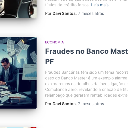
títulos de crédito falsos.
Leia mais…
Por
Davi Santos
,
7 meses
atrás
ECONOMIA
Fraudes no Banco Mast
PF
Fraudes Bancárias têm sido um tema recorre
caso do Banco Master é um exemplo alarman
exploraremos os detalhes da investigação
Compliance Zero, revelando a criação de títu
relâmpago que geraram rentabilidades extrao
Por
Davi Santos
,
7 meses
atrás