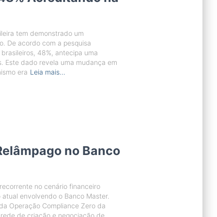
ileira tem demonstrado um
ro. De acordo com a pesquisa
 brasileiros, 48%, antecipa uma
s. Este dado revela uma mudança em
mismo era
Leia mais…
Relâmpago no Banco
ecorrente no cenário financeiro
o atual envolvendo o Banco Master.
es da Operação Compliance Zero da
 rede de criação e negociação de