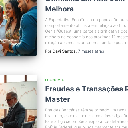
Melhora
A Expectativa Econômica da população bras
comportamento otimista em relação ao futu
Genial/Quaest, uma parcela significativa dos
melhora na economia nos próximos 12 mese
relação aos meses anteriores, onde o pessi
Por
Davi Santos
,
7 meses
atrás
ECONOMIA
Fraudes e Transações 
Master
Fraudes Bancárias têm se tornado um tema r
brasileiro, especialmente com a investigaçã
Este artigo se propõe a explorar os detalh
Polícia Federal, que busca desmantelar uma