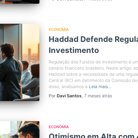
ECONOMIA
Haddad Defende Regul
Investimento
Regulação dos Fundos de investimento é um
cenário financeiro brasileiro. Neste artigo,
Haddad sobre a necessidade de uma regulaç
Central (BC) em detrimento da Comissão de 
disso, analisamos a
Leia mais…
Por
Davi Santos
,
7 meses
atrás
ECONOMIA
Otimismo em Alta com 