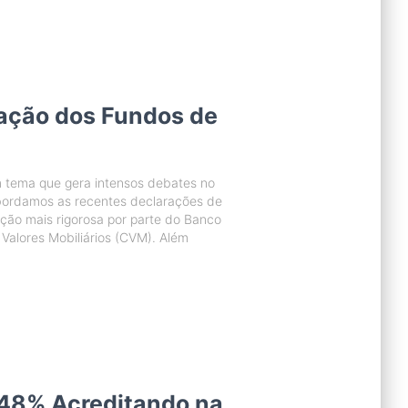
ação dos Fundos de
 tema que gera intensos debates no
 abordamos as recentes declarações de
ão mais rigorosa por parte do Banco
Valores Mobiliários (CVM). Além
48% Acreditando na