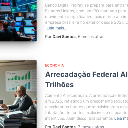
Banco Digital PicPay se prepara para entrar
Estados Unidos, com um IPO marcado para 2
movimento é significativo, pois marca a prim
empresa brasileira no exterior desde 2021. 
Leia mais…
Por
Davi Santos
,
6 meses
atrás
ECONOMIA
Arrecadação Federal A
Trilhões
Aumento Arrecadação: A arrecadação federal 
em 2025, refletindo um crescimento robusto 
a explorar os fatores que impulsionaram ess
tributação de fundos exclusivos e o impact
incentivos. Além disso, analisaremos
Leia m
Por
Davi Santos
,
7 meses
atrás