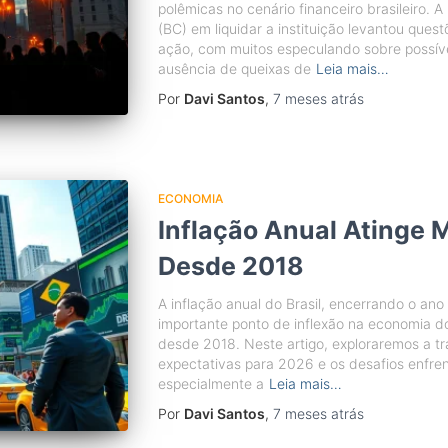
polêmicas no cenário financeiro brasileiro. 
(BC) em liquidar a instituição levantou ques
ação, com muitos especulando sobre possíve
ausência de queixas de
Leia mais…
Por
Davi Santos
,
7 meses
atrás
ECONOMIA
Inflação Anual Atinge
Desde 2018
A inflação anual do Brasil, encerrando o a
importante ponto de inflexão na economia d
desde 2018. Neste artigo, exploraremos a traj
expectativas para 2026 e os desafios enfre
especialmente a
Leia mais…
Por
Davi Santos
,
7 meses
atrás