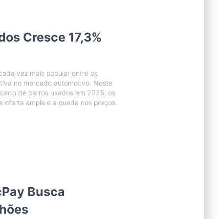
dos Cresce 17,3%
ada vez mais popular entre os
cativa no mercado automotivo. Neste
ercado de carros usados em 2025, os
a oferta ampla e a queda nos preços.
icPay Busca
lhões