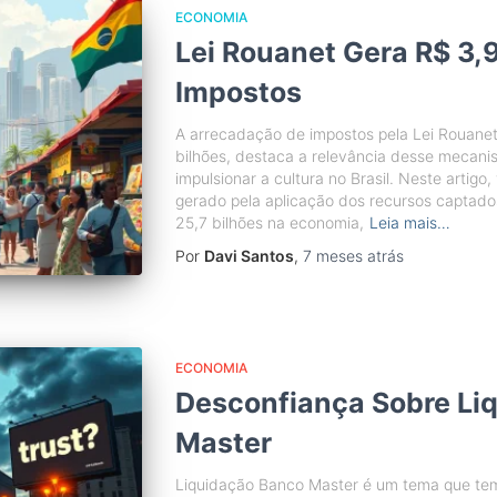
ECONOMIA
Lei Rouanet Gera R$ 3,
Impostos
A arrecadação de impostos pela Lei Rouane
bilhões, destaca a relevância desse mecanis
impulsionar a cultura no Brasil. Neste artig
gerado pela aplicação dos recursos captado
25,7 bilhões na economia,
Leia mais…
Por
Davi Santos
,
7 meses
atrás
ECONOMIA
Desconfiança Sobre Li
Master
Liquidação Banco Master é um tema que tem