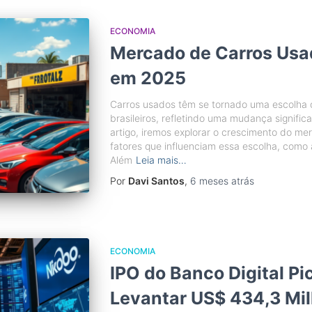
ECONOMIA
Mercado de Carros Usa
em 2025
Carros usados têm se tornado uma escolha c
brasileiros, refletindo uma mudança signifi
artigo, iremos explorar o crescimento do m
fatores que influenciam essa escolha, como 
Além
Leia mais…
Por
Davi Santos
,
6 meses
atrás
ECONOMIA
IPO do Banco Digital P
Levantar US$ 434,3 Mi