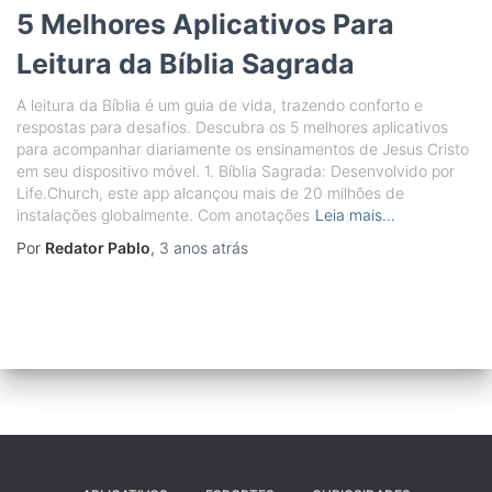
5 Melhores Aplicativos Para
Leitura da Bíblia Sagrada
A leitura da Bíblia é um guia de vida, trazendo conforto e
respostas para desafios. Descubra os 5 melhores aplicativos
para acompanhar diariamente os ensinamentos de Jesus Cristo
em seu dispositivo móvel. 1. Bíblia Sagrada: Desenvolvido por
Life.Church, este app alcançou mais de 20 milhões de
instalações globalmente. Com anotações
Leia mais…
Por
Redator Pablo
,
3 anos
atrás