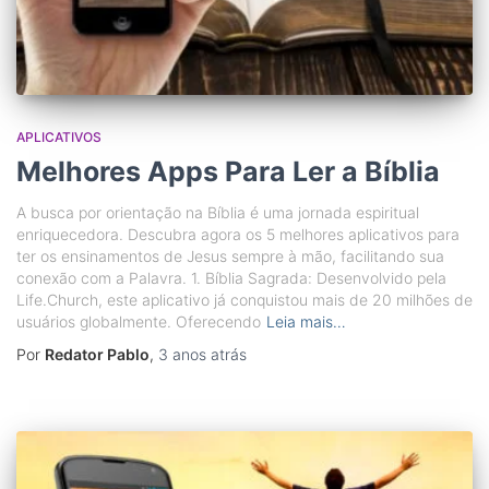
APLICATIVOS
Melhores Apps Para Ler a Bíblia
A busca por orientação na Bíblia é uma jornada espiritual
enriquecedora. Descubra agora os 5 melhores aplicativos para
ter os ensinamentos de Jesus sempre à mão, facilitando sua
conexão com a Palavra. 1. Bíblia Sagrada: Desenvolvido pela
Life.Church, este aplicativo já conquistou mais de 20 milhões de
usuários globalmente. Oferecendo
Leia mais…
Por
Redator Pablo
,
3 anos
atrás