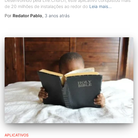
Desenvolvido pela Life.Church, este aplicativo conquistou mais
de 20 milhões de instalações ao redor do
Leia mais…
Por
Redator Pablo
,
3 anos
atrás
APLICATIVOS