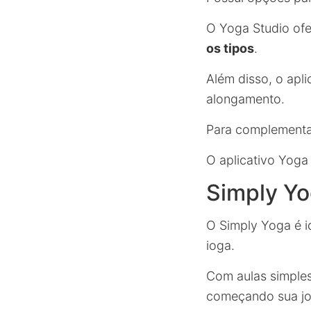
O Yoga Studio ofe
os tipos
.
Além disso, o apl
alongamento.
Para complementar
O aplicativo Yoga
Simply Y
O Simply Yoga é i
ioga.
Com aulas simples 
começando sua jo