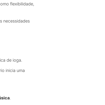
omo flexibilidade,
as necessidades
ca de ioga.
io inicia uma
úsica
.