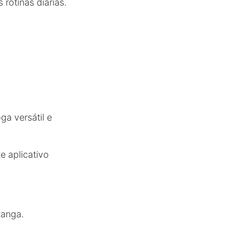
 rotinas diárias.
a versátil e
e aplicativo
tanga.