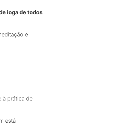
de ioga de todos
meditação e
 à prática de
em está