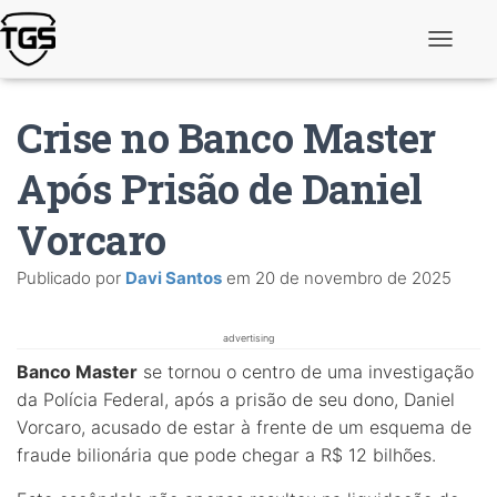
A
l
t
e
Crise no Banco Master
r
n
a
Após Prisão de Daniel
r
n
Vorcaro
a
v
e
Publicado por
Davi Santos
em
20 de novembro de 2025
g
a
ç
ã
advertising
o
Banco Master
se tornou o centro de uma investigação
da Polícia Federal, após a prisão de seu dono, Daniel
Vorcaro, acusado de estar à frente de um esquema de
fraude bilionária que pode chegar a R$ 12 bilhões.