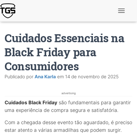
A
l
t
e
Cuidados Essenciais na
r
n
a
Black Friday para
r
n
Consumidores
a
v
e
Publicado por
Ana Karla
em
14 de novembro de 2025
g
a
ç
ã
advertising
o
Cuidados Black Friday
são fundamentais para garantir
uma experiência de compra segura e satisfatória.
Com a chegada desse evento tão aguardado, é preciso
estar atento a várias armadilhas que podem surgir.