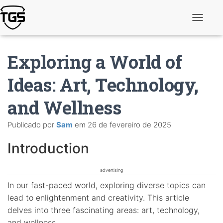
A
l
t
e
Exploring a World of
r
n
a
Ideas: Art, Technology,
r
n
and Wellness
a
v
e
Publicado por
Sam
em
26 de fevereiro de 2025
g
a
ç
Introduction
ã
o
advertising
In our fast-paced world, exploring diverse topics can
lead to enlightenment and creativity. This article
delves into three fascinating areas: art, technology,
and wellness.