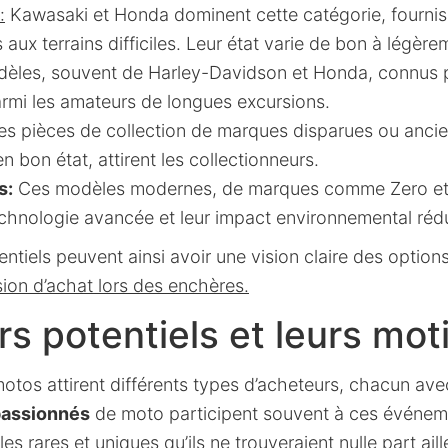
:
Kawasaki et Honda dominent cette catégorie, fournis
aux terrains difficiles. Leur état varie de bon à légèr
les, souvent de Harley-Davidson et Honda, connus po
armi les amateurs de longues excursions.
s pièces de collection de marques disparues ou anci
 bon état, attirent les collectionneurs.
s:
Ces modèles modernes, de marques comme Zero et 
echnologie avancée et leur impact environnemental rédu
ntiels peuvent ainsi avoir une vision claire des option
sion d’achat lors des enchères.
s potentiels et leurs mot
otos attirent différents types d’acheteurs, chacun ave
passionnés
de moto participent souvent à ces événem
es rares
et uniques qu’ils ne trouveraient nulle part aill