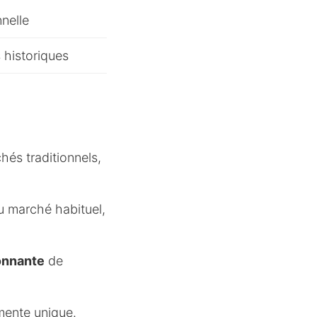
nelle
s historiques
és traditionnels,
 marché habituel,
onnante
de
mente unique.