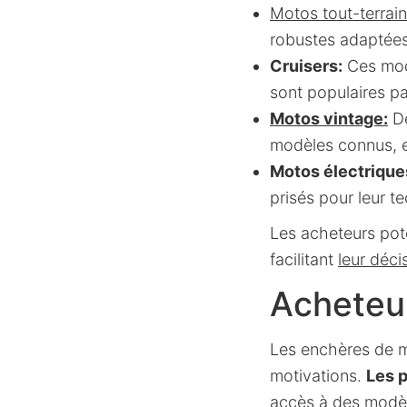
Motos tout-terrain
robustes adaptées 
Cruisers:
Ces modè
sont populaires p
Motos vintage:
De
modèles connus, en
Motos électrique
prisés pour leur t
Les acheteurs pote
facilitant
leur déci
Acheteur
Les enchères de m
motivations.
Les 
accès à
des modèl