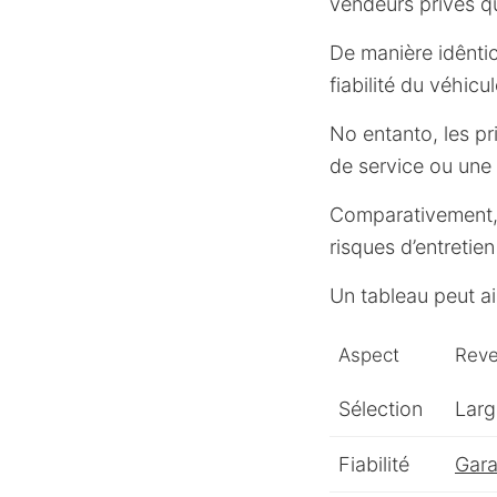
vendeurs privés qu
De manière idêntica
fiabilité du véhicul
No entanto, les pr
de service ou une 
Comparativement, l
risques d’entretie
Un tableau peut a
Aspect
Reve
Sélection
Larg
Fiabilité
Gara