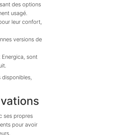
sant des options
ement usagé.
ur leur confort,
ennes versions de
Energica, sont
it.
s disponibles,
ivations
c ses propres
ents pour avoir
eurs.