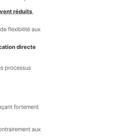
vent réduits
,
 flexibilité aux
cation directe
es processus
ençant fortement
ontrairement aux