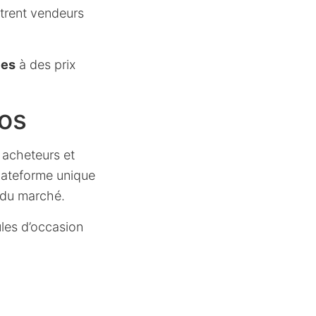
trent vendeurs
les
à des prix
tos
 acheteurs et
lateforme unique
x du marché.
les d’occasion