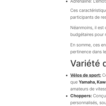
Adrenaline: L’émo
Ces caractéristique
participants de res
Néanmoins, il est c
budgétaires pour m
En somme, ces enc
pertinence dans l
Variété 
Vélos de sport:
Ce
que
Yamaha, Kawa
amateurs de vites
Choppers:
Conçus 
personnalisés, so