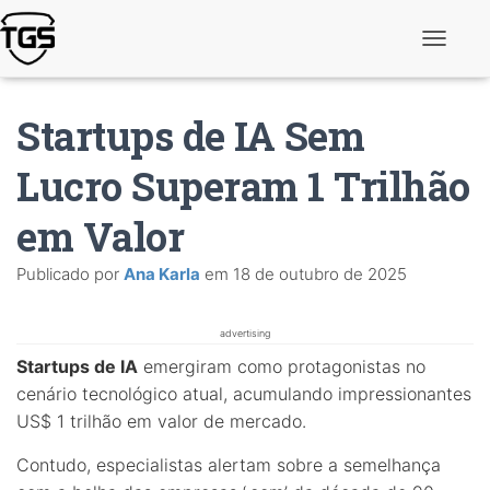
A
l
t
e
Startups de IA Sem
r
n
a
Lucro Superam 1 Trilhão
r
n
em Valor
a
v
e
Publicado por
Ana Karla
em
18 de outubro de 2025
g
a
ç
ã
advertising
o
Startups de IA
emergiram como protagonistas no
cenário tecnológico atual, acumulando impressionantes
US$ 1 trilhão em valor de mercado.
Contudo, especialistas alertam sobre a semelhança