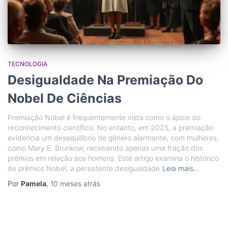
TECNOLOGIA
Desigualdade Na Premiação Do
Nobel De Ciências
Premiação Nobel é frequentemente vista como o ápice do
reconhecimento científico. No entanto, em 2025, a premiação
evidencia um desequilíbrio de gênero alarmante, com mulheres,
como Mary E. Brunkow, recebendo apenas uma fração dos
prêmios em relação aos homens. Este artigo examina o histórico
de prêmios Nobel, a persistente desigualdade
Leia mais…
Por
Pamela
,
10 meses
atrás