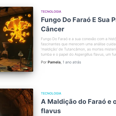
TECNOLOGIA
Fungo Do Faraó E Sua 
Câncer
Fungo Do Faraó e a sua conexão com a hist
fascinantes que merecem uma análise cuidad
‘maldição’ de Tutancâmon, as mortes mister
tumba e o papel do Aspergillus flavus, um f
Por
Pamela
,
1 ano
atrás
TECNOLOGIA
A Maldição do Faraó e o
flavus