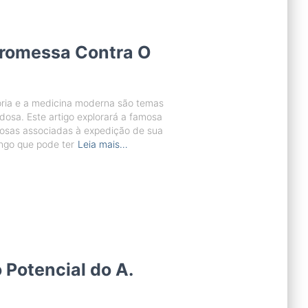
Promessa Contra O
ória e a medicina moderna são temas
osa. Este artigo explorará a famosa
iosas associadas à expedição de sua
ungo que pode ter
Leia mais…
 Potencial do A.