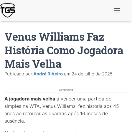
A
l
t
e
Venus Williams Faz
r
n
a
História Como Jogadora
r
n
Mais Velha
a
v
e
Publicado por
André Ribeiro
em
24 de julho de 2025
g
a
ç
ã
advertising
o
A jogadora mais velha
a vencer uma partida de
simples na WTA, Venus Williams, fez história aos 45
anos ao retornar às quadras após 16 meses de
ausência.