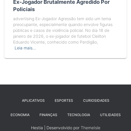
Ex-Jogador Brutalmente Agredido Por
Policiais
advertising Ex-Jogador Agressão tem sido um tema
preocupante, especialmente quando envolve figuras
públicas e casos de violência policial. No dia 18 de
janeiro de 2026, o ex-jogador de futebol Cleilton
Eduardo Vicente, conhecido como Perdigão,
Leia mais…
APLICATIVOS
ESPORTES
CURIOSIDADES
ECONOMIA
FINANÇAS
TECNOLOGIA
UTILIDADES
Hestia | Desenvolvido por
ThemeIsle