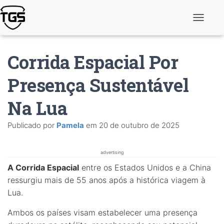
A
l
t
e
Corrida Espacial Por
r
n
a
Presença Sustentável
r
n
Na Lua
a
v
e
Publicado por
Pamela
em
20 de outubro de 2025
g
a
ç
ã
advertising
o
A Corrida Espacial
entre os Estados Unidos e a China
ressurgiu mais de 55 anos após a histórica viagem à
Lua.
Ambos os países visam estabelecer uma presença