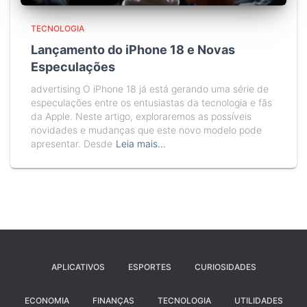
TECNOLOGIA
Lançamento do iPhone 18 e Novas
Especulações
advertising O iPhone 18 já está gerando uma série de
especulações entre os entusiastas da tecnologia e fãs
da Apple. Neste artigo, exploraremos as possíveis
novidades e mudanças que este novo modelo pode
apresentar. Desde
Leia mais…
APLICATIVOS
ESPORTES
CURIOSIDADES
ECONOMIA
FINANÇAS
TECNOLOGIA
UTILIDADES