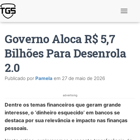
A
l
t
e
Governo Aloca R$ 5,7
r
n
a
Bilhões Para Desenrola
r
n
2.0
a
v
e
Publicado por
Pamela
em
27 de maio de 2026
g
a
ç
ã
advertising
o
Dentre os temas financeiros que geram grande
interesse, o ‘dinheiro esquecido’ em bancos se
destaca por sua relevância e impacto nas finanças
pessoais.