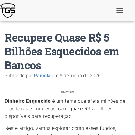
A
l
t
e
Recupere Quase R$ 5
r
n
a
Bilhões Esquecidos em
r
n
Bancos
a
v
e
Publicado por
Pamela
em
8 de junho de 2026
g
a
ç
ã
advertising
o
Dinheiro Esquecido
é um tema que afeta milhões de
brasileiros e empresas, com quase R$ 5 bilhões
disponíveis para recuperação.
Neste artigo, vamos explorar como esses fundos,